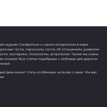
йн-журнал Greatpicture о самом интересном в мире.
ресные тесты, гороскопы, посты об отношениях, развитии
ости, эзотерике, психологии, астрологии. Также мы очень
м поэзию! Все статьи подобраны с любовью для дорогих
телей.
ый день может стать особенным, если вы с нами. Мы вас
м!