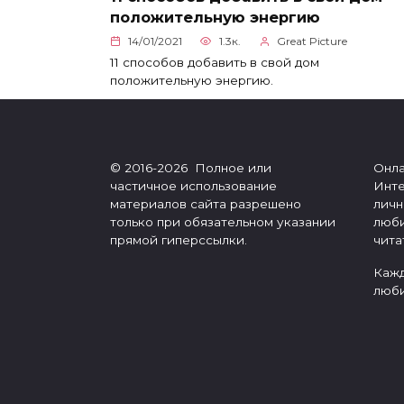
положительную энергию
14/01/2021
1.3к.
Great Picture
11 способов добавить в свой дом
положительную энергию.
© 2016-2026 Полное или
Онла
частичное использование
Инте
материалов сайта разрешено
личн
только при обязательном указании
люби
прямой гиперссылки.
чита
Кажд
люби