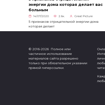
энергии дома которая делает вас
больным
14/07/2020
2.6к.
Great Picture
5 признаков отрицательной энергии дома
которая делает
© 2016-2026 Полное или
Онла
частичное использование
Инте
материалов сайта разрешено
личн
только при обязательном указании
люби
прямой гиперссылки.
чита
Кажд
люби