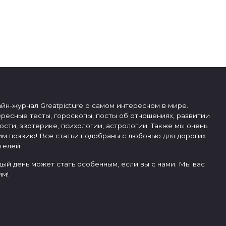
йн-журнал Greatpicture о самом интересном в мире.
ресные тесты, гороскопы, посты об отношениях, развитии
ости, эзотерике, психологии, астрологии. Также мы очень
м поэзию! Все статьи подобраны с любовью для дорогих
телей.
ый день может стать особенным, если вы с нами. Мы вас
м!