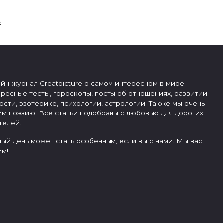
й
йн-журнал Greatpicture о самом интересном в мире.
ресные тесты, гороскопы, посты об отношениях, развитии
ости, эзотерике, психологии, астрологии. Также мы очень
м поэзию! Все статьи подобраны с любовью для дорогих
телей.
ый день может стать особенным, если вы с нами. Мы вас
м!