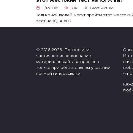
11/12/2018
8.1к.
Great Picture
Только 4% людей могут пройти этот жестоки
тест на IQ! А вы?
© 2016-2026 Полное или
Онла
частичное использование
Инте
материалов сайта разрешено
личн
только при обязательном указании
люби
прямой гиперссылки.
чита
Кажд
люби