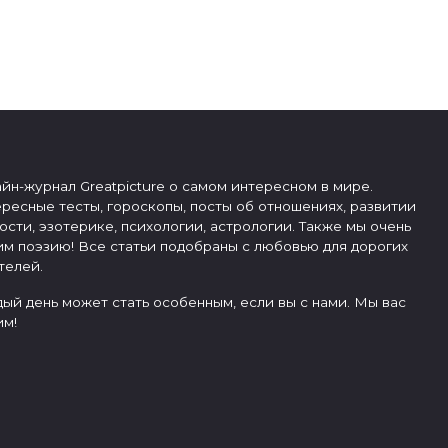
йн-журнал Greatpicture о самом интересном в мире.
ресные тесты, гороскопы, посты об отношениях, развитии
ости, эзотерике, психологии, астрологии. Также мы очень
м поэзию! Все статьи подобраны с любовью для дорогих
телей.
ый день может стать особенным, если вы с нами. Мы вас
м!