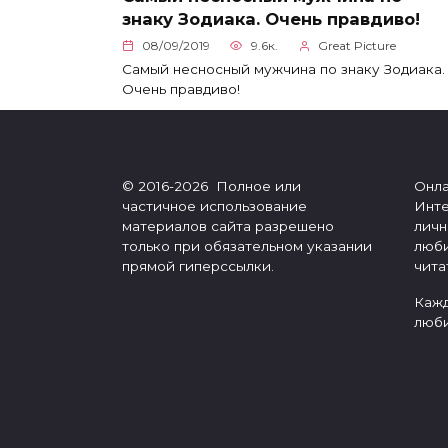
знаку Зодиака. Очень правдиво!
08/09/2019
9.6к.
Great Picture
Самый несносный мужчина по знаку Зодиака.
Очень правдиво!
© 2016-2026 Полное или
Онла
частичное использование
Инте
материалов сайта разрешено
личн
только при обязательном указании
люби
прямой гиперссылки.
чита
Кажд
люби