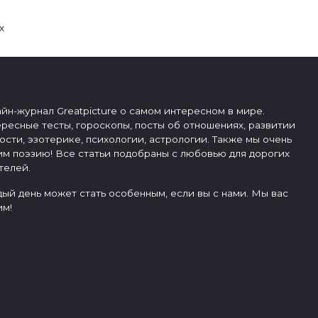
х
йн-журнал Greatpicture о самом интересном в мире.
ресные тесты, гороскопы, посты об отношениях, развитии
ости, эзотерике, психологии, астрологии. Также мы очень
м поэзию! Все статьи подобраны с любовью для дорогих
телей.
ый день может стать особенным, если вы с нами. Мы вас
м!