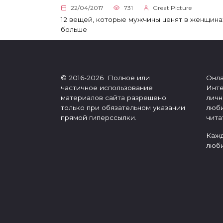
22/04/2017
731
Great Picture
12 вещей, которые мужчины ценят в женщина
больше
© 2016-2026 Полное или
Онла
частичное использование
Инте
материалов сайта разрешено
личн
только при обязательном указании
люби
прямой гиперссылки.
чита
Кажд
люби