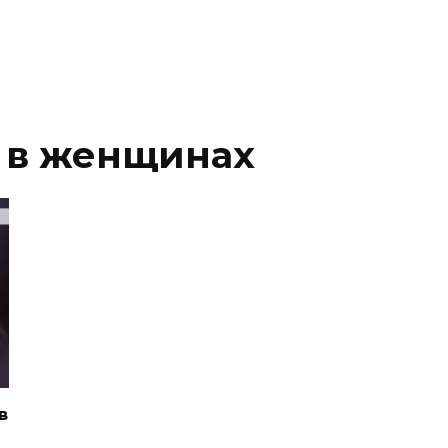
 в женщинах
в