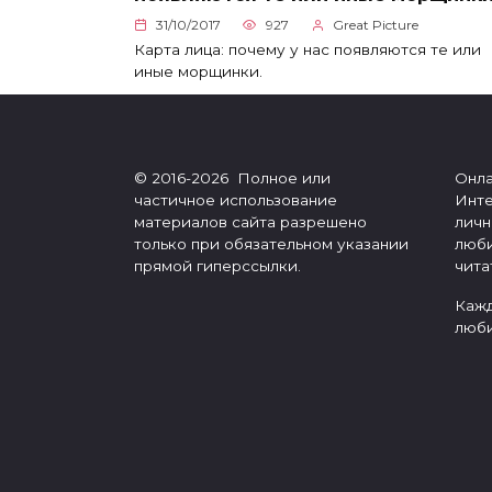
31/10/2017
927
Great Picture
Карта лица: почему у нас появляются те или
иные морщинки.
© 2016-2026 Полное или
Онла
частичное использование
Инте
материалов сайта разрешено
личн
только при обязательном указании
люби
прямой гиперссылки.
чита
Кажд
люби