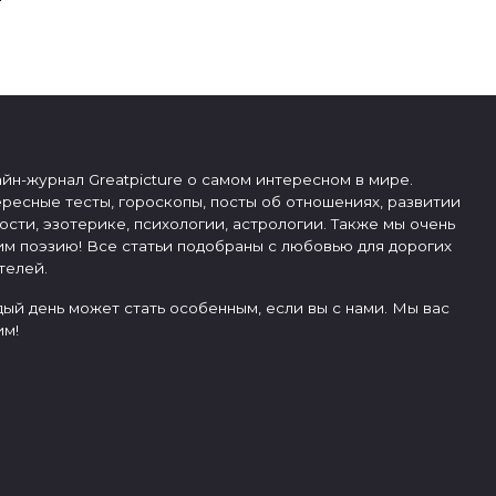
йн-журнал Greatpicture о самом интересном в мире.
ресные тесты, гороскопы, посты об отношениях, развитии
ости, эзотерике, психологии, астрологии. Также мы очень
м поэзию! Все статьи подобраны с любовью для дорогих
телей.
ый день может стать особенным, если вы с нами. Мы вас
м!