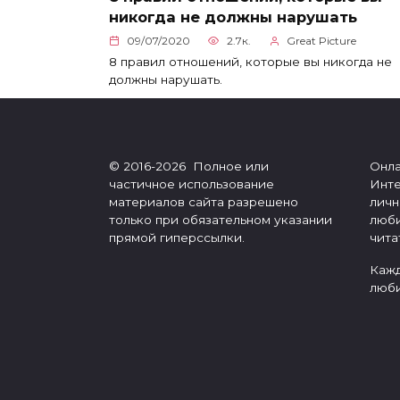
никогда не должны нарушать
09/07/2020
2.7к.
Great Picture
8 правил отношений, которые вы никогда не
должны нарушать.
© 2016-2026 Полное или
Онла
частичное использование
Инте
материалов сайта разрешено
личн
только при обязательном указании
люби
прямой гиперссылки.
чита
Кажд
люби