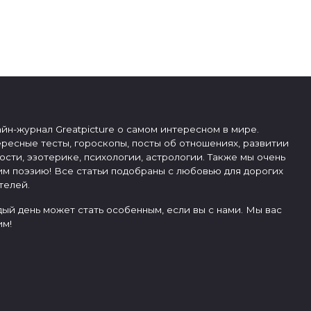
йн-журнал Greatpicture о самом интересном в мире.
ресные тесты, гороскопы, посты об отношениях, развитии
ости, эзотерике, психологии, астрологии. Также мы очень
м поэзию! Все статьи подобраны с любовью для дорогих
телей.
ый день может стать особенным, если вы с нами. Мы вас
м!