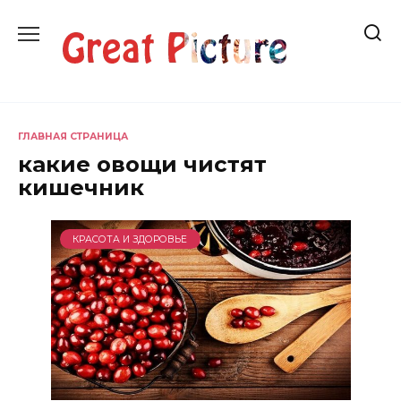
Перейти
к
содержанию
ГЛАВНАЯ СТРАНИЦА
какие овощи чистят
кишечник
КРАСОТА И ЗДОРОВЬЕ