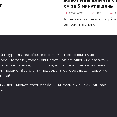
т
см за 5 минут в день
09/07/2016
105к.
G
Японский метод чтобы убра
выпрямить спину
йн-журнал Greatpicture о самом интересном в мире.
ресные тесты, гороскопы, посты об отношениях, развитии
ости, эзотерике, психологии, астрологии. Также мы очень
м поэзию! Все статьи подобраны с любовью для дорогих
телей.
ый день может стать особенным, если вы с нами. Мы вас
м!