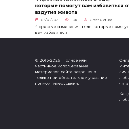
которые помогут вам избавиться о
вздутия живота
06/01/2021
1.3к.
Great Picture
4 простые изменения в еде, которые помогут
вам избавиться
© 2016-2026 Полное или
Онла
частичное использование
Инте
материалов сайта разрешено
личн
только при обязательном указании
люби
прямой гиперссылки.
чита
Кажд
люби