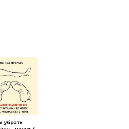
ы убрать
ину – минус 4