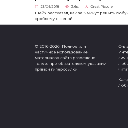
23/06/2018
3.6к.
Great Picture
Шейх рассказал, как за 5 минут решить любу
проблему с женой.
© 2016-2026 Полное или
Онла
частичное использование
Инте
материалов сайта разрешено
личн
только при обязательном указании
люби
прямой гиперссылки.
чита
Кажд
люби