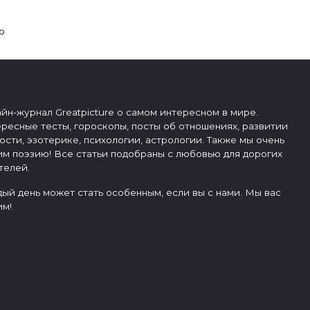
ю
йн-журнал Greatpicture о самом интересном в мире.
ресные тесты, гороскопы, посты об отношениях, развитии
ости, эзотерике, психологии, астрологии. Также мы очень
м поэзию! Все статьи подобраны с любовью для дорогих
телей.
ый день может стать особенным, если вы с нами. Мы вас
м!