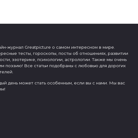
йн-журнал Greatpicture о самом интересном в мире.
ресные тесты, гороскопы, посты об отношениях, развитии
ости, эзотерике, психологии, астрологии. Также мы очень
м поэзию! Все статьи подобраны с любовью для дорогих
телей.
ый день может стать особенным, если вы с нами. Мы вас
м!