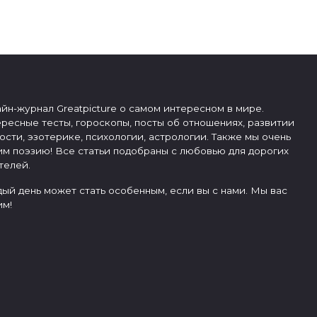
йн-журнал Greatpicture о самом интересном в мире.
ресные тесты, гороскопы, посты об отношениях, развитии
ости, эзотерике, психологии, астрологии. Также мы очень
м поэзию! Все статьи подобраны с любовью для дорогих
телей.
ый день может стать особенным, если вы с нами. Мы вас
м!