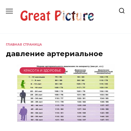
Перейти
к
содержанию
ГЛАВНАЯ СТРАНИЦА
давление артериальное
КРАСОТА И ЗДОРОВЬЕ