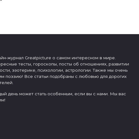
йн-журнал Greatpicture о самом интересном в мире.
ресные тесты, гороскопы, посты об отношениях, развитии
ости, эзотерике, психологии, астрологии. Также мы очень
м поэзию! Все статьи подобраны с любовью для дорогих
телей.
ый день может стать особенным, если вы с нами. Мы вас
м!