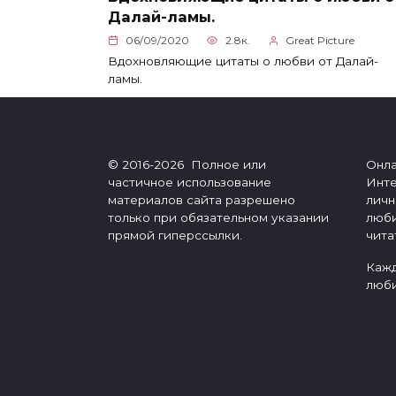
Далай-ламы.
06/09/2020
2.8к.
Great Picture
Вдохновляющие цитаты о любви от Далай-
ламы.
© 2016-2026 Полное или
Онла
частичное использование
Инте
материалов сайта разрешено
личн
только при обязательном указании
люби
прямой гиперссылки.
чита
Кажд
люби