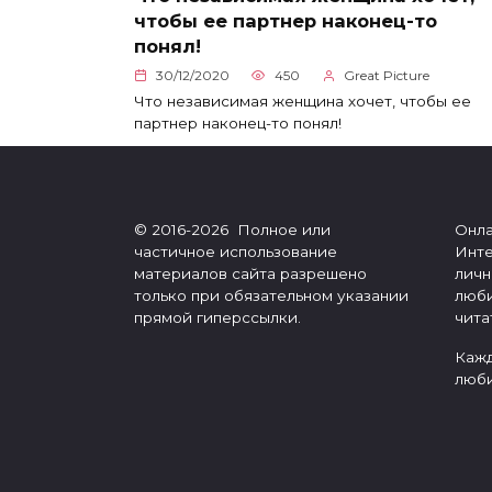
чтобы ее партнер наконец-то
понял!
30/12/2020
450
Great Picture
Что независимая женщина хочет, чтобы ее
партнер наконец-то понял!
© 2016-2026 Полное или
Онла
частичное использование
Инте
материалов сайта разрешено
личн
только при обязательном указании
люби
прямой гиперссылки.
чита
Кажд
люби