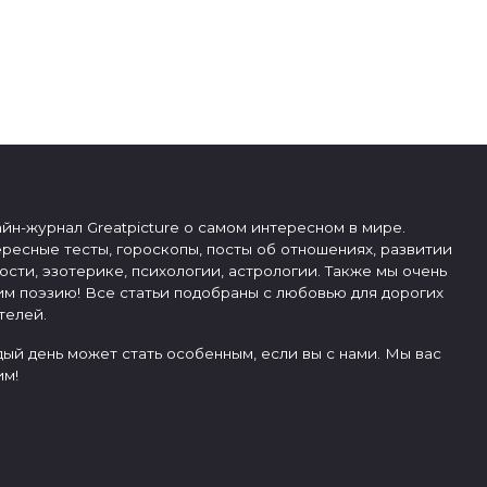
йн-журнал Greatpicture о самом интересном в мире.
ресные тесты, гороскопы, посты об отношениях, развитии
ости, эзотерике, психологии, астрологии. Также мы очень
м поэзию! Все статьи подобраны с любовью для дорогих
телей.
ый день может стать особенным, если вы с нами. Мы вас
м!