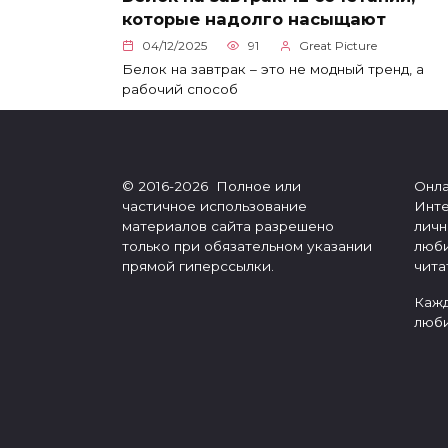
которые надолго насыщают
04/12/2025
91
Great Picture
Белок на завтрак – это не модный тренд, а
рабочий способ
© 2016-2026 Полное или
Онла
частичное использование
Инте
материалов сайта разрешено
личн
только при обязательном указании
люби
прямой гиперссылки.
чита
Кажд
люби