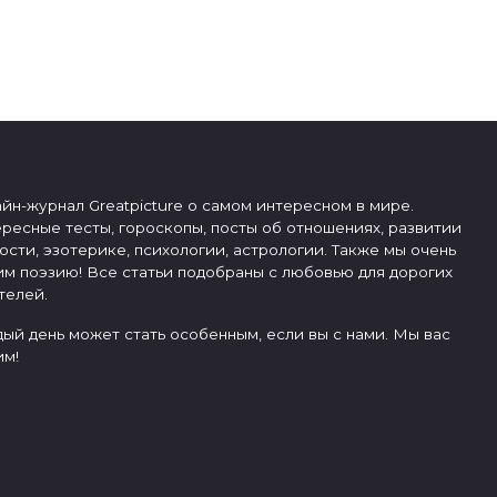
йн-журнал Greatpicture о самом интересном в мире.
ресные тесты, гороскопы, посты об отношениях, развитии
ости, эзотерике, психологии, астрологии. Также мы очень
м поэзию! Все статьи подобраны с любовью для дорогих
телей.
ый день может стать особенным, если вы с нами. Мы вас
м!