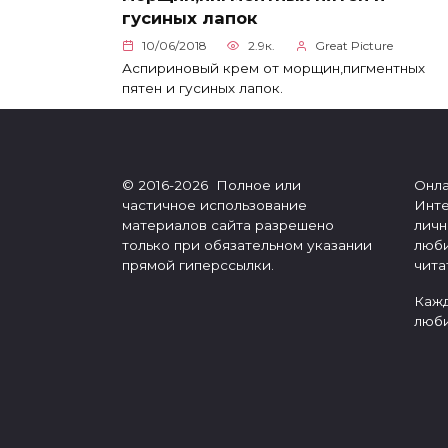
гусиных лапок
10/06/2018
2.9к.
Great Picture
Аспириновый крем от морщин,пигментных
пятен и гусиных лапок.
© 2016-2026 Полное или
Онла
частичное использование
Инте
материалов сайта разрешено
личн
только при обязательном указании
люби
прямой гиперссылки.
чита
Кажд
люби