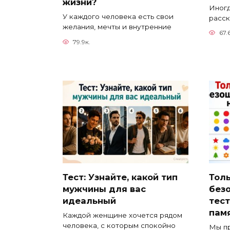
жизни?
Иногд
У каждого человека есть свои
расск
желания, мечты и внутренние
67.
79.9к.
Тест: Узнайте, какой тип
Тол
мужчины для вас
без
идеальный
тест
пам
Каждой женщине хочется рядом
человека, с которым спокойно
Мы пр