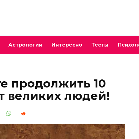
Астрология
Интересно
Тесты
Психол
те продолжить 10
т великих людей!