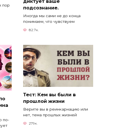
диктует ваше
х пор
подсознание.
Иногда мы сами не до конца
понимаем, что чувствуем
82.7к.
Тест: Кем вы были в
по
прошлой жизни
ина
Верите вы в реинкарнацию или
нет, тема прошлых жизней
 по-
279к.
вует