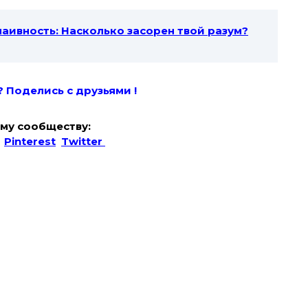
 наивность: Насколько засорен твой разум?
? Поде
лись с друзьями !
му сообществу:
Pinterest
Twitter