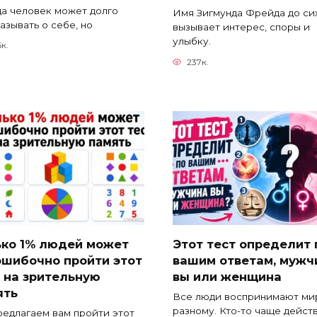
а человек может долго
Имя Зигмунда Фрейда до си
азывать о себе, но
вызывает интерес, споры и
улыбку.
6к.
237к.
ько 1% людей может
Этот тест определит 
ошибочно пройти этот
вашим ответам, мужч
 на зрительную
вы или женщина
ять
Все люди воспринимают мир
разному. Кто-то чаще дейст
едлагаем вам пройти этот