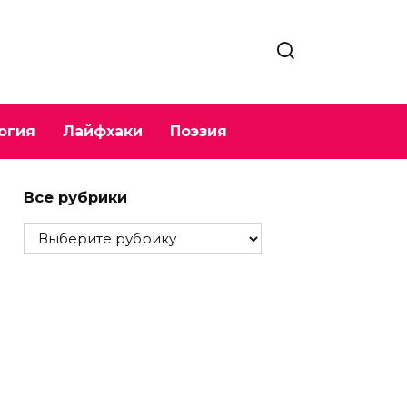
огия
Лайфхаки
Поэзия
Все рубрики
Все
рубрики