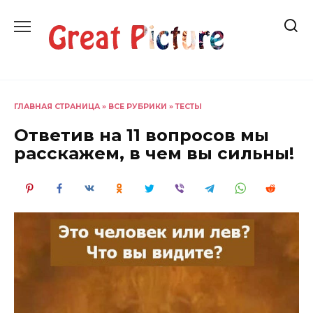
Перейти
к
содержанию
ГЛАВНАЯ СТРАНИЦА
»
ВСЕ РУБРИКИ
»
ТЕСТЫ
Ответив на 11 вопросов мы
расскажем, в чем вы сильны!