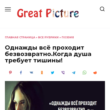
Перейти
к
содержанию
ГЛАВНАЯ СТРАНИЦА
»
ВСЕ РУБРИКИ
»
ПОЭЗИЯ
Однажды всё проходит
безвозвратно.Когда душа
требует тишины!