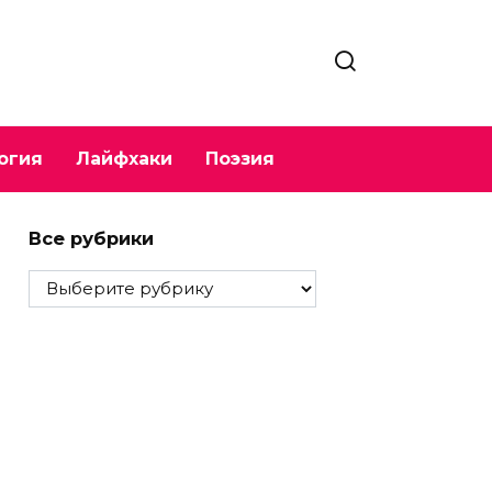
огия
Лайфхаки
Поэзия
Все рубрики
Все
рубрики