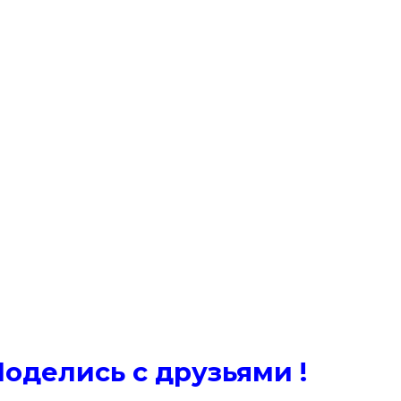
Поде
лись с друзьями !