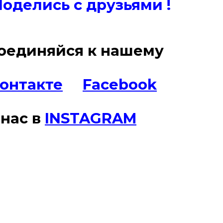
Поде
лись с друзьями !
оединяйся к нашему
онтакте
Facebook
наc в
INSTAGRAM