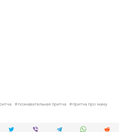
ритча
познавательная притча
притча про маму