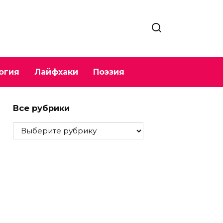
огия
Лайфхаки
Поэзия
Все рубрики
Все
рубрики