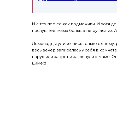
И с тех пор ее как подменили. И хотя де
послушнее, мама больше не ругала их. 
Домочадцы удивлялись только одному: р
весь вечер запиралась у себя в комнат
нарушили запрет и заглянули к маме. Он
цимес!