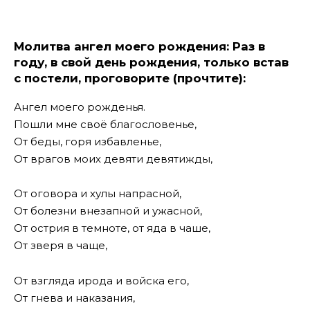
Молитва ангел моего рождения: Раз в
году, в свой день рождения,
только встав
с постели, проговорите (прочтите):
Ангел моего рожденья.
Пошли мне своё благословенье,
От беды, горя избавленье,
От врагов моих девяти девятижды,
От оговора и хулы напрасной,
От болезни внезапной и ужасной,
От острия в темноте, от яда в чаше,
От зверя в чаще,
От взгляда ирода и войска его,
От гнева и наказания,