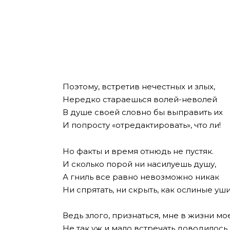
Поэтому, встретив нечестных и злых,
Нередко стараешься волей-неволей
В душе своей словно бы выправить их
И попросту «отредактировать», что ли!
Но факты и время отнюдь не пустяк.
И сколько порой ни насилуешь душу,
А гниль все равно невозможно никак
Ни спрятать, ни скрыть, как ослиные уши
Ведь злого, признаться, мне в жизни мо
Не так уж и мало встречать доводилось.