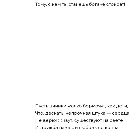
Тому, с кем ты станешь богаче стократ!
Пусть циники жалко бормочут, как дети,
Что, дескать, непрочная штука — сердц
Не верю! Живут, существуют на свете
И дружба навек, и любовь до конца!