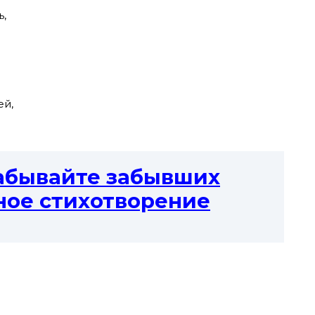
,
ей,
абывайте забывших
ное стихотворение