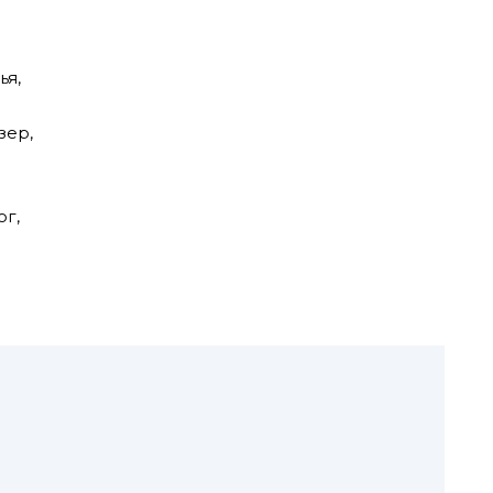
ья,
зер,
ог,