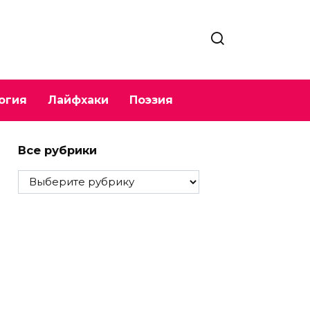
огия
Лайфхаки
Поэзия
Все рубрики
Все
рубрики