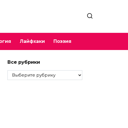
огия
Лайфхаки
Поэзия
Все рубрики
Все
рубрики