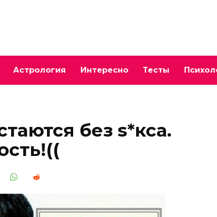
Астрология
Интересно
Тесты
Психол
таются без s*кса.
сть!((