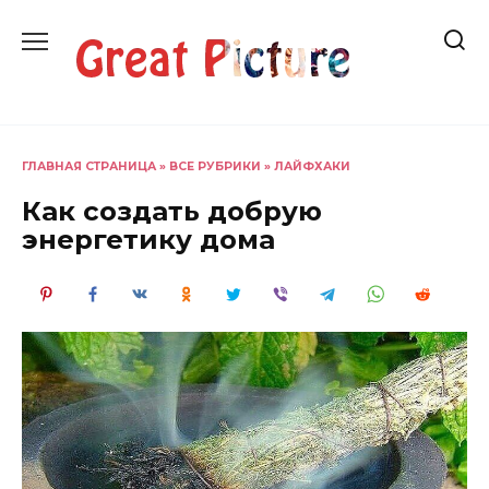
Перейти
к
содержанию
ГЛАВНАЯ СТРАНИЦА
»
ВСЕ РУБРИКИ
»
ЛАЙФХАКИ
Как создать добрую
энергетику дома