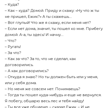
– Куда?
– Как – куда? Домой. Приду и скажу: «Ну что ж ты
не пришел, Ежик?» А ты скажешь…
– Вот глупый! Что же я скажу, если меня нет?
– Если нет дома, значит, ты пошел ко мне. Прибегу
домой. А-а, ты здесь! И начну…
– Что?
– Ругать!
– За что?
– Как за что? За то, что не сделал, как
договорились.
– А как договорились?
– Откуда я знаю? Но ты должен быть или у меня,
или у себя дома.
– Но меня же совсем нет. Понимаешь?
– Тогда ты пошел куда-нибудь и еще не вернулся.
Я побегу, обшарю весь лес и тебя найду!
– Ты все уже обшарил, – сказал Ежик. – И не