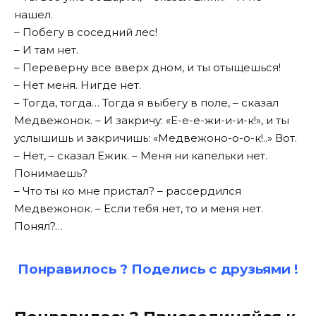
нашел.
– Побегу в соседний лес!
– И там нет.
– Переверну все вверх дном, и ты отыщешься!
– Нет меня. Нигде нет.
– Тогда, тогда… Тогда я выбегу в поле, – сказал
Медвежонок. – И закричу: «Е-е-е-жи-и-и-к!», и ты
услышишь и закричишь: «Медвежоно-о-о-к!..» Вот.
– Нет, – сказал Ежик. – Меня ни капельки нет.
Понимаешь?
– Что ты ко мне пристал? – рассердился
Медвежонок. – Если тебя нет, то и меня нет.
Понял?…
Понравилось ? Поде
лись с друзьями !