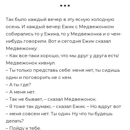
* * *
Так было каждый вечер в эту ясную холодную
осень. И каждый вечер Ежик с Медвежонком
собирались то у Ежика, то у Медвежонка и о чем-
нибудь говорили. Вот и сегодня Ежик сказал
Медвежонку:
– Как все-таки хорошо, что мы друг у друга есть!
Медвежонок кивнул.
– Ты только представь себе: меня нет, ты сидишь
один и поговорить не с кем.
– А ты где?
– А меня нет.
– Так не бывает, – сказал Медвежонок.
– Я тоже так думаю, – сказал Ежик. – Но вдруг вот
– меня совсем нет. Ты один. Ну что ты будешь
делать?
– Пойду к тебе.