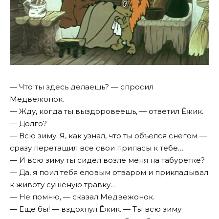
— Что ты здесь делаешь? — спросил
Медвежонок.
— Жду, когда ты выздоровеешь, — ответил Ёжик.
— Долго?
— Всю зиму. Я, как узнал, что ты объелся снегом —
сразу перетащил все свои припасы к тебе…
— И всю зиму ты сидел возле меня на табуретке?
— Да, я поил тебя еловым отваром и прикладывал
к животу сушёную травку…
— Не помню, — сказал Медвежонок.
— Еще бы! — вздохнул Ёжик. — Ты всю зиму