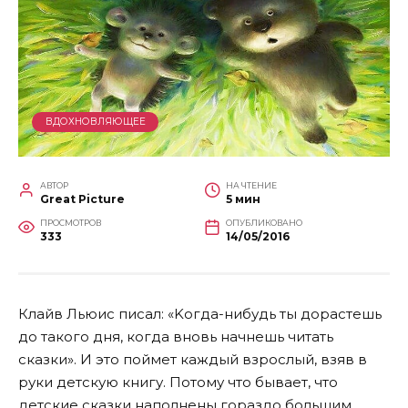
ВДОХНОВЛЯЮЩЕЕ
АВТОР
НА ЧТЕНИЕ
Great Picture
5 мин
ПРОСМОТРОВ
ОПУБЛИКОВАНО
333
14/05/2016
Клайв Льюис писал: «Kогда-нибудь ты дорастешь
до такого дня, когда вновь начнешь читать
сказки». И это поймет каждый взрослый, взяв в
руки детскую книгу. Потому что бывает, что
детские сказки наполнены гораздо большим