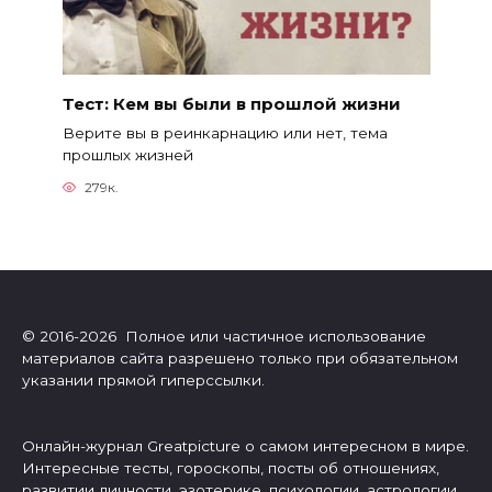
Тест: Кем вы были в прошлой жизни
Верите вы в реинкарнацию или нет, тема
прошлых жизней
279к.
© 2016-2026 Полное или частичное использование
материалов сайта разрешено только при обязательном
указании прямой гиперссылки.
Онлайн-журнал Greatpicture о самом интересном в мире.
Интересные тесты, гороскопы, посты об отношениях,
развитии личности, эзотерике, психологии, астрологии.