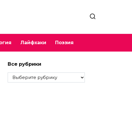
огия
Лайфхаки
Поэзия
Все рубрики
Все
рубрики