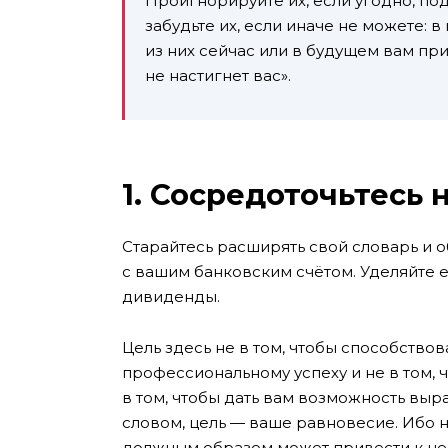
Проигнорируйте их, если угодно, по
забудьте их, если иначе не можете: в
из них сейчас или в будущем вам приг
не настигнет вас».
1. Сосредоточьтесь 
Старайтесь расширять свой словарь и о
с вашим банковским счётом. Уделяйте е
дивиденды.
Цель здесь не в том, чтобы способство
профессиональному успеху и не в том, ч
в том, чтобы дать вам возможность выр
словом, цель — ваше равновесие. Ибо
должным образом может привести к не