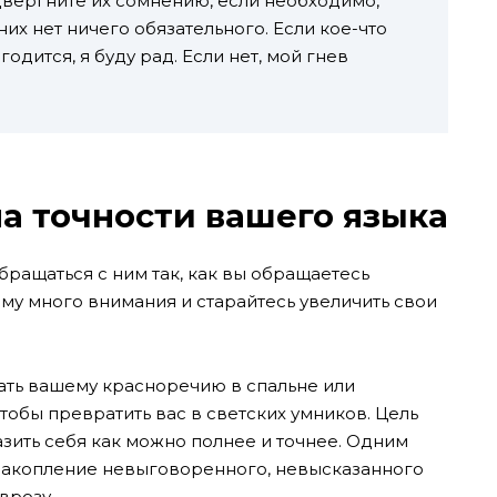
двергните их сомнению, если необходимо,
 них нет ничего обязательного. Если кое-что
одится, я буду рад. Если нет, мой гнев
на точности вашего языка
бращаться с ним так, как вы обращаетесь
му много внимания и старайтесь увеличить свои
вать вашему красноречию в спальне или
тобы превратить вас в светских умников. Цель
азить себя как можно полнее и точнее. Одним
 накопление невыговоренного, невысказанного
врозу.